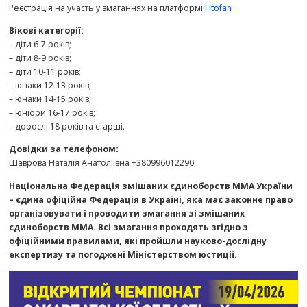
Реєстрація на участь у змаганнях на платформі
Fitofan
Вікові категорії:
– діти 6-7 років;
– діти 8-9 років;
– діти 10-11 років;
– юнаки 12-13 років;
– юнаки 14-15 років;
– юніори 16-17 років;
– дорослі 18 років та старші.
Довідки за телефоном:
Шаврова Наталія Анатоліївна +380996012290
Національна Федерація змішаних єдиноборств ММА України
– єдина офіційна Федерація в Україні, яка має законне право
організовувати і проводити змагання зі змішаних
єдиноборств ММА. Всі змагання проходять згідно з
офіційними правилами, які пройшли науково-дослідну
експертизу та погоджені Міністерством юстиції.