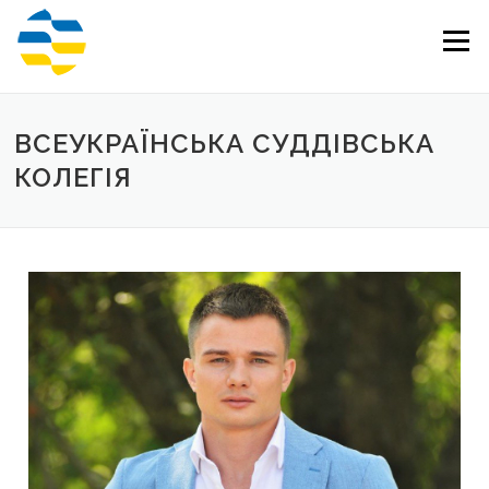
Перейти
до
Меню
вмісту
ВСЕУКРАЇНСЬКА СУДДІВСЬКА
КОЛЕГІЯ