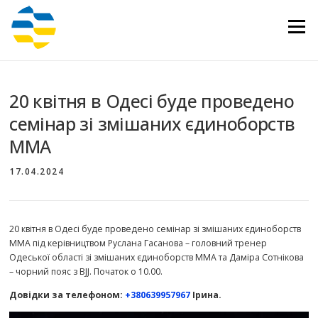
Перейти
до
Меню
вмісту
20 квітня в Одесі буде проведено
семінар зі змішаних єдиноборств
ММА
17.04.2024
20 квітня в Одесі буде проведено семінар зі змішаних єдиноборств
ММА під керівництвом Руслана Гасанова – головний тренер
Одеської області зі змішаних єдиноборств ММА та Даміра Сотнікова
– чорний пояс з BJJ. Початок о 10.00.
Довідки за телефоном:
+380639957967
Ірина.