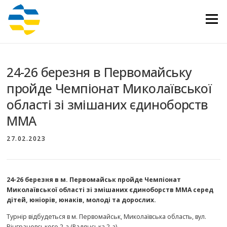
Перейти
до
Меню
вмісту
24-26 березня в Первомайську
пройде Чемпіонат Миколаївської
області зі змішаних єдиноборств
ММА
27.02.2023
24-26 березня в м. Первомайськ пройде Чемпіонат
Миколаївської області зі змішаних єдиноборств ММА серед
дітей, юніорів, юнаків, молоді та дорослих.
Турнір відбудеться в м. Первомайськ, Миколаївська область, вул.
Вінграновського 2-а (Радянська 2-а).