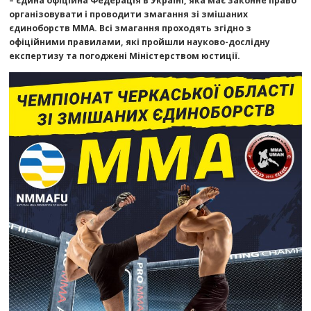
– єдина офіційна Федерація в Україні, яка має законне право
організовувати і проводити змагання зі змішаних
єдиноборств ММА. Всі змагання проходять згідно з
офіційними правилами, які пройшли науково-дослідну
експертизу та погоджені Міністерством юстиції.