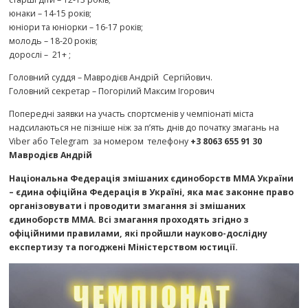
юнаки – 14-15 років;
юніори та юніорки – 16-17 років;
молодь – 18-20 років;
дорослі – 21+ ;
Головний суддя – Мавродієв Андрій Сергійович.
Головний секретар – Погорілий Максим Ігорович
Попередні заявки на участь спортсменів у чемпіонаті міста
надсилаються не пізніше ніж за п’ять днів до початку змагань на
Viber або Telegram за номером телефону
+3 8063 655 91 30
Мавродієв Андрій
Національна Федерація змішаних єдиноборств ММА України
– єдина офіційна Федерація в Україні, яка має законне право
організовувати і проводити змагання зі змішаних
єдиноборств ММА. Всі змагання проходять згідно з
офіційними правилами, які пройшли науково-дослідну
експертизу та погоджені Міністерством юстиції.