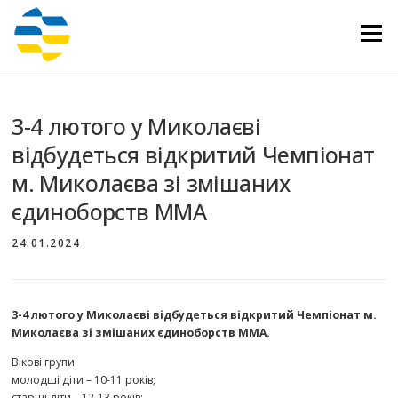
Перейти
до
Меню
вмісту
3-4 лютого у Миколаєві
відбудеться відкритий Чемпіонат
м. Миколаєва зі змішаних
єдиноборств ММА
24.01.2024
3-4 лютого у Миколаєві відбудеться відкритий Чемпіонат м.
Миколаєва зі змішаних єдиноборств ММА.
Вікові групи:
молодші діти – 10-11 років;
старші діти – 12-13 років;