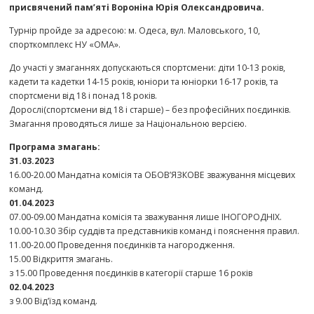
присвячений пам’яті Вороніна Юрія Олександровича.
Турнір пройде за адресою: м. Одеса, вул. Маловського, 10,
спорткомплекс НУ «ОМА».
До участі у змаганнях допускаються спортсмени: діти 10-13 років,
кадети та кадетки 14-15 років, юніори та юніорки 16-17 років, та
спортсмени від 18 і понад 18 років.
Дорослі(спортсмени від 18 і старше) – без професійних поєдинків.
Змагання проводяться лише за Національною версією.
Програма змагань:
31.03.2023
16.00-20.00 Мандатна комісія та ОБОВ’ЯЗКОВЕ зважування місцевих
команд.
01.04.2023
07.00-09.00 Мандатна комісія та зважування лише ІНОГОРОДНІХ.
10.00-10.30 Збір суддів та представників команд і пояснення правил.
11.00-20.00 Проведення поєдинків та нагородження.
15.00 Відкриття змагань.
з 15.00 Проведення поєдинків в категорії старше 16 років
02.04.2023
з 9.00 Від’їзд команд.