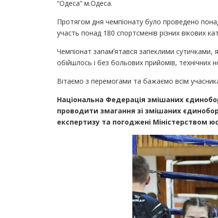
“Одеса” м.Одеса.
Протягом дня чемпіонату було проведено понад 
участь понад 180 спортсменів різних вікових кат
Чемпіонат запамʼятався запеклими сутичками, я
обійшлось і без больових прийомів, технічних н
Вітаємо з перемогами та бажаємо всім учасника
Національна Федерація змішаних єдиноборс
проводити змагання зі змішаних єдинобор
експертизу та погоджені Міністерством юс