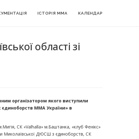
УМЕНТАЦІЯ
ІСТОРІЯ MMA
КАЛЕНДАР
ської області зі
овним організатором якого виступили
их єдиноборств ММА України» в
.Мигія, СК «Valhalla» м.Баштанка, «клуб Фенікс»
ени Миколаївської ДЮСШ з єдиноборств, СК