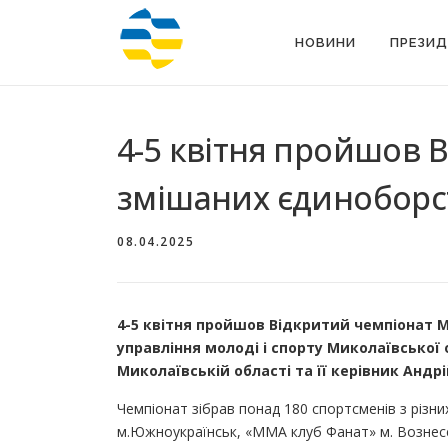
Перейти
до
НОВИНИ
ПРЕЗИД
вмісту
4-5 квітня пройшов В
змішаних єдинобор
08.04.2025
4-5 квітня пройшов Відкритий чемпіонат 
управління молоді і спорту Миколаївської
Миколаївській області та її керівник Андр
Чемпіонат зібрав понад 180 спортсменів з різних
м.Южноукраїнськ, «ММА клуб Фанат» м. Вознесе