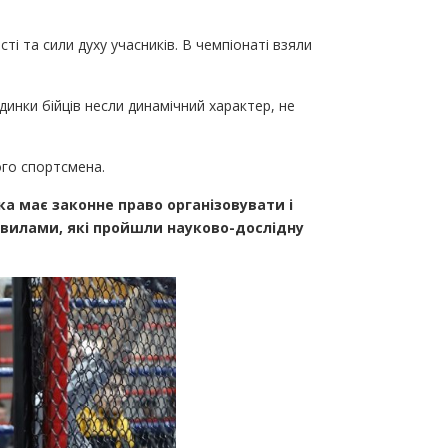
 та сили духу учасників. В чемпіонаті взяли
инки бійців несли динамічний характер, не
ого спортсмена.
а має законне право організовувати і
авилами, які пройшли науково-дослідну