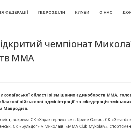
ІЯ ФЕДЕРАЦІЇ
ПІДРОЗДІЛИ
КЛУБИ
О НАС
ДОК
ідкритий чемпіонат Миколаїв
ств ММА
Миколаївської області зі змішаних єдиноборств ММА, гол
 обласної військової адміністрації та «Федерація змішан
ій Мавродієв.
 міст, зокрема СК «Характерник» смт. Криве Озеро, СК «Gerard» м
нськ, СК «Бульдог» м.Миколаїв, «MMA Club Mykolaiv», спортсм