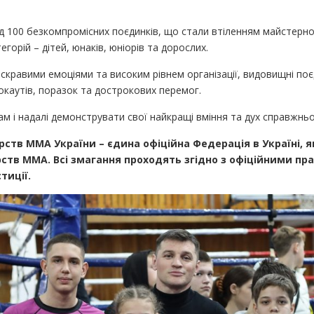
100 безкомпромісних поєдинків, що стали втіленням майстерності
егорій – дітей, юнаків, юніорів та дорослих.
скравими емоціями та високим рівнем організації, видовищні поєд
окаутів, поразок та дострокових перемог.
м і надалі демонструвати свої найкращі вміння та дух справжнь
тв ММА України – єдина офіційна Федерація в Україні, як
ств ММА. Всі змагання проходять згідно з офіційними пр
тиції.