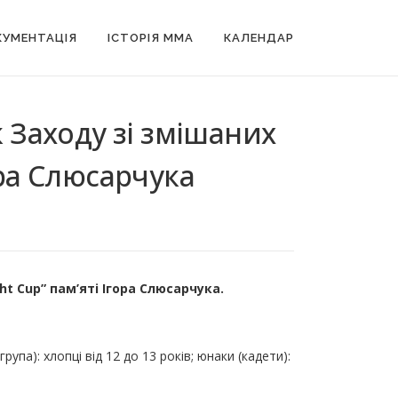
УМЕНТАЦІЯ
ІСТОРІЯ MMA
КАЛЕНДАР
 Заходу зі змішаних
ора Слюсарчука
t Cup” пам’яті Ігора Слюсарчука.
група): хлопці від 12 до 13 років; юнаки (кадети):