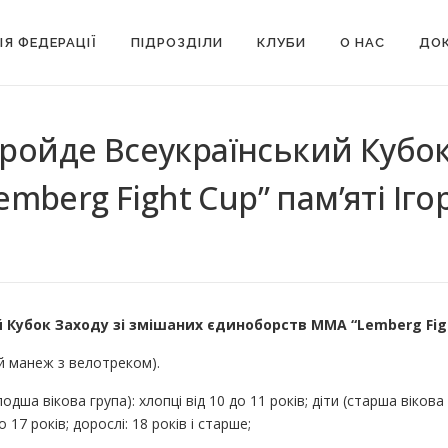
ІЯ ФЕДЕРАЦІЇ
ПІДРОЗДІЛИ
КЛУБИ
О НАС
ДОК
пройде Всеукраїнський Кубок
mberg Fight Cup” пам’яті Іг
 Кубок Заходу зі змішаних єдиноборств ММА “Lemberg Figh
ий манеж з велотреком).
одша вікова група): хлопці від 10 до 11 років; діти (старша вікова 
о 17 років; дорослі: 18 років і старше;