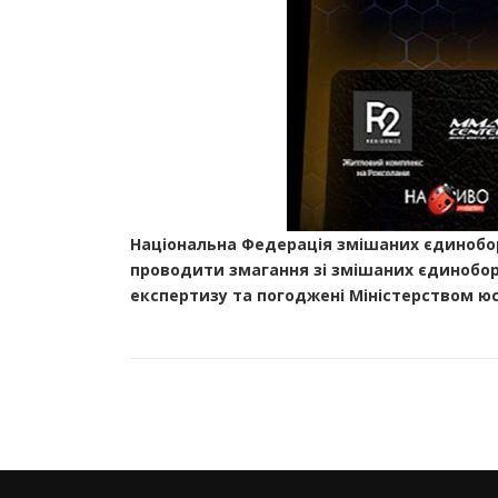
Національна Федерація змішаних єдиноборс
проводити змагання зі змішаних єдинобор
експертизу та погоджені Міністерством юс