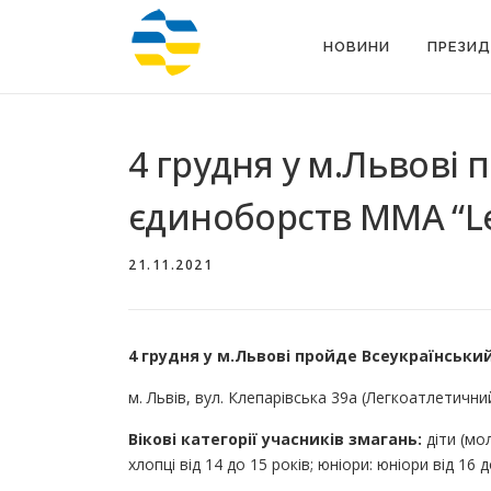
Перейти
до
НОВИНИ
ПРЕЗИД
вмісту
4 грудня у м.Львові 
єдиноборств ММА “Le
21.11.2021
4 грудня у м.Львові пройде Всеукраїнський
м. Львів, вул. Клепарівська 39а (Легкоатлетичн
Вікові категорії учасників змагань:
діти (мол
хлопці від 14 до 15 років; юніори: юніори від 16 д