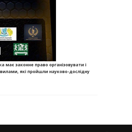
а має законне право організовувати і
авилами, які пройшли науково-дослідну