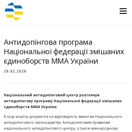
Перейти
до
Меню
вмісту
Антидопінгова програма
Національної федерації змішаних
єдиноборств ММА України
26.02.2026
Національний антидопінговий центр розглянув
антидопінгову програму Національної федерації змішаних
єдиноборств ММА України.
В ході аналізу документа на відповідність вимогам Національного
антидопінгового законодавства, Антидопінговим правилам
національного антидопінгового центру, а також міжнародному