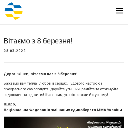
Перейти
до
Меню
вмісту
Вітаємо з 8 березня!
08.03.2022
Дорогі жінки, вітаємо вас з 8 березня!
Бажаємо вам тепла і любові в серцях, чудового настрою і
прекрасного самопочуття. Даруйте усмішки, радійте та отримуйте
задоволення від життя! Щастя вам, успіхів завжди й в усьому!
Щиро,
Національна Федерація змішаних єдиноборств ММА України