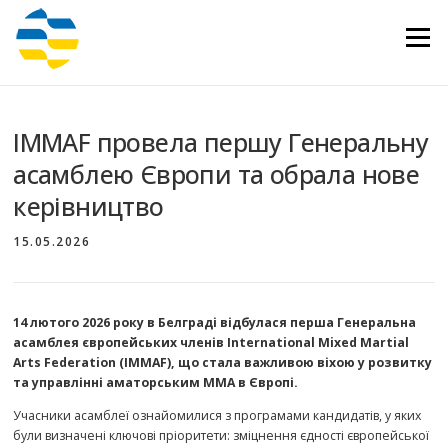
Перейти
до
Меню
вмісту
IMMAF провела першу Генеральну
асамблею Європи та обрала нове
керівництво
15.05.2026
14 лютого 2026 року в Белграді відбулася перша Генеральна
асамблея європейських членів International Mixed Martial
Arts Federation (IMMAF), що стала важливою віхою у розвитку
та управлінні аматорським ММА в Європі.
Учасники асамблеї ознайомилися з програмами кандидатів, у яких
були визначені ключові пріоритети: зміцнення єдності європейської