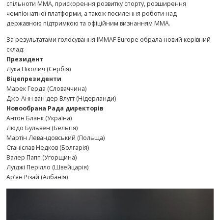
спільноти ММА, прискорення розвитку спорту, розширення
чемпіонатної платформи, а також посилення роботи над
державною підтримкою та офіційним визнанням ММА.
За результатами голосування IMMAF Europe обрала новий керівний
склад:
Президент
Лука Ніколич (Сербія)
Віцепрезиденти
Марек Герда (Словаччина)
Джо-Анн ван дер Влугт (Нідерланди)
Новообрана Рада директорів
Антон Бланк (Україна)
Людо Бульвен (Бельгія)
Мартін Левандовський (Польща)
Станіслав Недков (Болгарія)
Валер Папп (Угорщина)
Луїджі Перілло (Швейцарія)
Ар’ян Різай (Албанія)