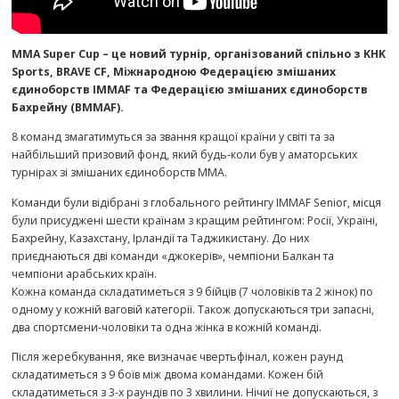
MMA Super Cup – це новий турнір, організований спільно з KHK
Sports, BRAVE CF, Міжнародною Федерацією змішаних
єдиноборств IMMAF та Федерацією змішаних єдиноборств
Бахрейну (BMMAF).
8 команд змагатимуться за звання кращої країни у світі та за
найбільший призовий фонд, який будь-коли був у аматорських
турнірах зі змішаних єдиноборств ММА.
Команди були відібрані з глобального рейтингу IMMAF Senior, місця
були присуджені шести країнам з кращим рейтингом: Росії, Україні,
Бахрейну, Казахстану, Ірландії та Таджикистану. До них
приєднаються дві команди «джокерів», чемпіони Балкан та
чемпіони арабських країн.
Кожна команда складатиметься з 9 бійців (7 чоловіків та 2 жінок) по
одному у кожній ваговій категорії. Також допускаються три запасні,
два спортсмени-чоловіки та одна жінка в кожній команді.
Після жеребкування, яке визначає чвертьфінал, кожен раунд
складатиметься з 9 боїв між двома командами. Кожен бій
складатиметься з 3-х раундів по 3 хвилини. Нічиї не допускаються, з