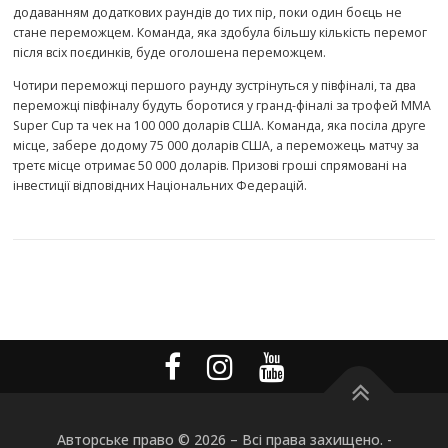
додаванням додаткових раундів до тих пір, поки один боєць не
стане переможцем. Команда, яка здобула більшу кількість перемог
після всіх поєдинків, буде оголошена переможцем.
Чотири переможці першого раунду зустрінуться у півфіналі, та два
переможці півфіналу будуть боротися у гранд-фіналі за трофей MMA
Super Cup та чек на 100 000 доларів США. Команда, яка посіла друге
місце, забере додому 75 000 доларів США, а переможець матчу за
третє місце отримає 50 000 доларів. Призові гроші спрямовані на
інвестиції відповідних Національних Федерацій.
Авторське право © 2026
–
Всі права захищено. -