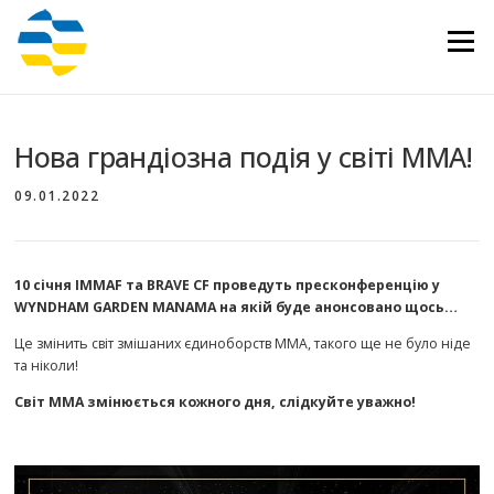
Перейти
до
Меню
вмісту
Нова грандіозна подія у світі ММА!
09.01.2022
10 січня IMMAF та BRAVE CF проведуть пресконференцію у
WYNDHAM GARDEN MANAMA на якій буде анонсовано щось…
Це змінить світ змішаних єдиноборств ММА, такого ще не було ніде
та ніколи!
Світ ММА змінюється кожного дня, слідкуйте уважно!