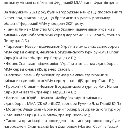
розвитку міської та обласної Федерацій ММА Івано-Франківщини.
За підсумками 2021 року були нагороджені найкращі спортсмени та
їх тренера, а також люди, що брати активну участь у розвитку
обласної федерації ММА упродовж 2021 року:
• Танчак Яніна – Майстер Спорту України, віцечемпіон України зі
змішаних єдиноборств ММА серед дорослих (СК «Hazard», тренер
Петрущак А.Б.);
• Тарасевич Назар – віцечемпіон України зі змішаних єдиноборств
ММА серед юніорів, Чемпіон Всеукраїнського турніру «Lviv Hunter
Cup» (СК «Hazard», тренер Петрущак А.Б.);
• Фесюк Станіслав – віцечемпіон України зі змішаних єдиноборств
ММА серед юнаків (IJS, тренер Стасів В.);
• Басістюк Роман – бронзовий призер Чемпіонату України зі
змішаних єдиноборств ММА серед юнаків (IJS, тренер Стасів В.);
• Прокоп’як Степан – Чемпіон Всеукраїнського турніру «Lviv Hunter
Cup» (СК «Hazard», тренер Петрущак А.Б.);
• Василишин Юрій – Чемпіон «Кубку Заходу» зі змішаних
єдиноборств ММА (СК «GorillaZZ, тренери Ружило Я. та Гладій Ю.П.);
• Мосійчук Владислав – Бронзовий призер Всеукраїнського турніру
«Lviv Hunter Cup» (СК «Тирлич», тренер Лесюк М.);
• Також за організацію та проведення змагань упродовж року були
нагороджені Сливінський Іван Дмитрович («Legion Cup») та Гладій