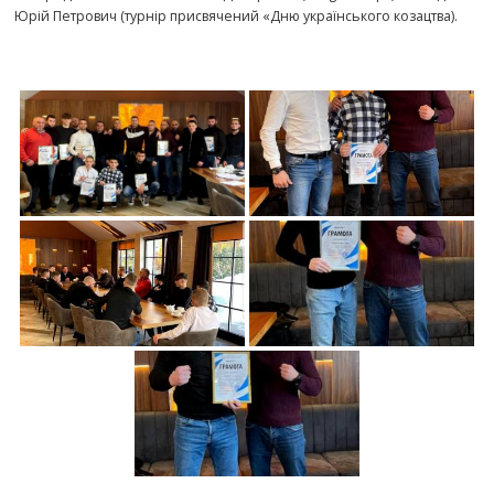
Юрій Петрович (турнір присвячений «Дню українського козацтва).