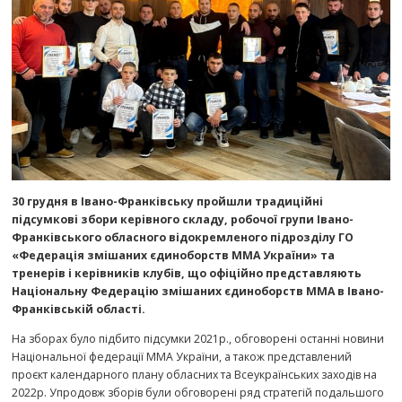
30 грудня в Івано-Франківську пройшли традиційні
підсумкові збори керівного складу, робочої групи Івано-
Франківського обласного відокремленого підрозділу ГО
«Федерація змішаних єдиноборств ММА України» та
тренерів і керівників клубів, що офіційно представляють
Національну Федерацію змішаних єдиноборств ММА в Івано-
Франківській області.
На зборах було підбито підсумки 2021р., обговорені останні новини
Національної федерації ММА України, а також представлений
проєкт календарного плану обласних та Всеукраїнських заходів на
2022р. Упродовж зборів були обговорені ряд стратегій подальшого