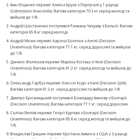
Іван Ющенко переміг Алекса Круза з Португалії у 1 раунді
(Submission Anaconda). Вагова категорія 70.3 кг серед молоді та
вийшов до 1/8.
Андрій Шестаченко поступився Рахману Чекуєву з Бельгії. Вагова
категорія 65.8 кг серед молоді.
Андрій Місюк переміг Аарона Болтона з Англії (Decision
Unanimous). Вагова категорія 77.1 кг. серед дорослих та вийшов
до 1/8.
Данило Желясков переміг Марека Костака з Чехії (Decision
Unanimous). Вагова категорія 61.2 кг. серед молоді та вийшов до
1/8.
Олександр Гарбуз переміг Алессіо Ксурі з Італії (Decision Split).
Вагова категорія 61.2 кг. серед дорослих та вийшов до 1/8.
Дмитро Брозницький поступився Божидару Іванову з Болгарії
(Decision Unanimous). Вагова категорія 77.1 кг. серед дорослих.
Солтан Велієв переміг Георгі Куртєва з Болгарії (Decision
Unanimous). Вагова категорія 65.8 кг серед молоді та вийшов до
1/8.
Владислав Гришин переміг Крістіана Аммоса з США у 3 раунді