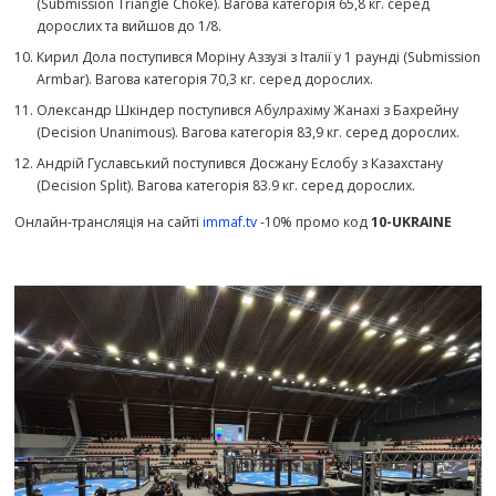
(Submission Triangle Choke). Вагова категорія 65,8 кг. серед
дорослих та вийшов до 1/8.
Кирил Дола поступився Моріну Аззузі з Італії у 1 раунді (Submission
Armbar). Вагова категорія 70,3 кг. серед дорослих.
Олександр Шкіндер поступився Абулрахіму Жанахі з Бахрейну
(Decision Unanimous). Вагова категорія 83,9 кг. серед дорослих.
Андрій Гуславський поступився Досжану Еслобу з Казахстану
(Decision Split). Вагова категорія 83.9 кг. серед дорослих.
Онлайн-трансляція на сайті
immaf.tv
-10% промо код
10-UKRAINE