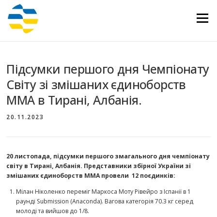
Перейти
до
Меню
вмісту
Підсумки першого дня Чемпіонату
Світу зі змішаних єдиноборств
ММА в Тирані, Албанія.
20.11.2023
20 листопада, підсумки першого змагального дня чемпіонату
світу в Тирані, Албанія. Представники збірної України зі
змішаних єдиноборств ММА провели 12 поєдинків:
Мілан Ніколенко переміг Маркоса Моту Рівейро з Іспанії в 1
раунді Submission (Anaconda). Вагова категорія 70.3 кг серед
молоді та вийшов до 1/8.