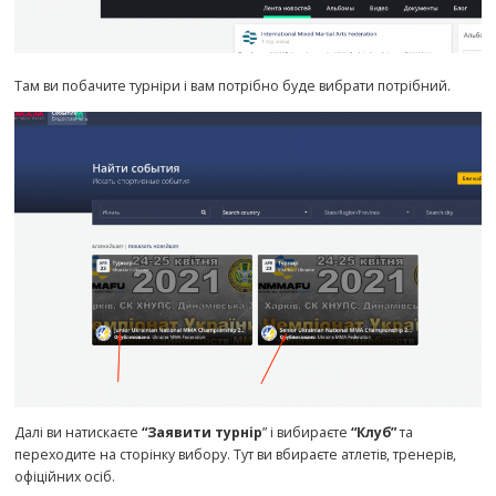
Там ви побачите турніри і вам потрібно буде вибрати потрібний.
Далі ви натискаєте
“Заявити турнір
” і вибираєте
“Клуб”
та
переходите на сторінку вибору. Тут ви вбираєте атлетів, тренерів,
офіційних осіб.