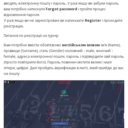
вводять електронну пошту і пароль. У разі якщо ви забули пароль
вам потрібно натиснути
Forgot password
і пройти процес
відновлення пароля.
У разі якщо ви не зареєстровані ви натискаєте
Register
і проходите
реєстрацію.
Питання по реєстрації на турнір
Вам потрібно ввести обов’язково
англійською мовою
ім’я (Name),
прізвище (Surname), стать (Gender) чоловічий – male, жіночий –
female, адреса електронної пошти, пароль і підтвердити свій пароль
(просто повторити його). Пароль повинен містити великі і малі
літери, цифри. Далі пройдіть верифікацію в листі, який прийде до вас
на пошту.