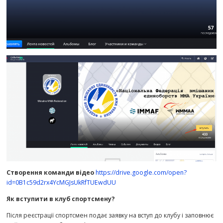
Створення команди відео
https://drive.google.com/open?
id=0B1c59d2rx4YcMGJsUkRfTUEwdUU
Як вступити в клуб спортсмену?
Після реєстрації спортсмен подає заявку на вступ до клубу і заповнює