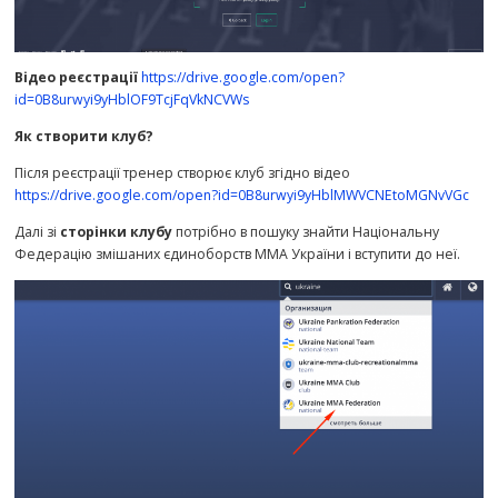
Відео реєстрації
https://drive.google.com/open?
id=0B8urwyi9yHblOF9TcjFqVkNCVWs
Як створити клуб?
Після реєстрації тренер створює клуб згідно відео
https://drive.google.com/open?id=0B8urwyi9yHblMWVCNEtoMGNvVGc
Далі зі
сторінки клубу
потрібно в пошуку знайти Національну
Федерацію змішаних єдиноборств ММА України і вступити до неї.