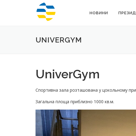
Перейти
до
НОВИНИ
ПРЕЗИД
вмісту
UNIVERGYM
UniverGym
Спортивна зала розташована у цокольному прим
Загальна площа приблизно 1000 кв.м.