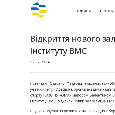
Перейти
до
НОВИНИ
ПРЕЗИД
вмісту
Відкриття нового за
інституту ВМС
15.02.2024
Президент Одеської Федерації змішаних єдиноб
університету «Одеська морська академія» капіт
спорту ІВМС НУ «ОМА» майором Валентином Вор
інституту ВМС, відкрили новий зал зі змішаних
Вручили подяки за розвиток змішаних єдиноборс