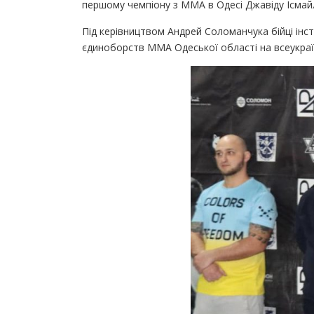
першому чемпіону з ММА в Одесі Джавіду Ісмай
Під керівництвом Андрей Соломанчука бійці ін
єдиноборств ММА Одеської області на всеукраї