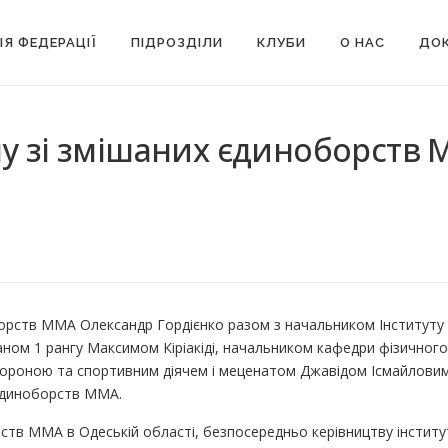
ІЯ ФЕДЕРАЦІЇ
ПІДРОЗДІЛИ
КЛУБИ
О НАС
ДОК
лу зі змішаних єдиноборств 
орств ММА Олександр Гордієнко разом з начальником Інституту
аном 1 рангу Максимом Кіріакіді, начальником кафедри фізичного 
оною та спортивним діячем і меценатом Джавідом Ісмайловим,
 єдиноборств ММА.
тв ММА в Одеській області, безпосередньо керівництву інститут