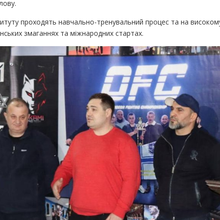
лову.
ституту проходять навчально-тренувальний процес та на високом
нських змаганнях та міжнародних стартах.