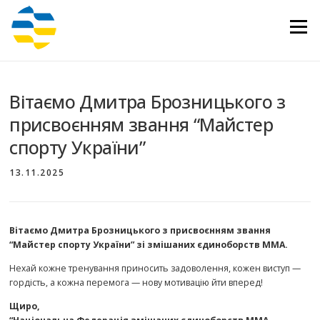
Перейти
до
Меню
вмісту
Вітаємо Дмитра Брозницького з
присвоєнням звання “Майстер
спорту України”
13.11.2025
Вітаємо Дмитра Брозницького з присвоєнням звання
“Майстер спорту України” зі змішаних єдиноборств ММА.
Нехай кожне тренування приносить задоволення, кожен виступ —
гордість, а кожна перемога — нову мотивацію йти вперед!
Щиро,