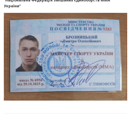
“Національна Федерація змішаних єдиноборств ММА
України”