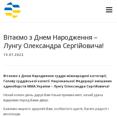
Перейти
до
Меню
вмісту
Вітаємо з Днем ​​Народження –
Лунгу Олександра Сергійовича!
15.07.2022
Вітаємо з Днем ​​Народження суддю міжнародної категорії,
Голову суддівської колегії Національної Федерації змішаних
єдиноборств ММА України – Лунгу Олександра Сергійовича!
Нехай кожен день дарує Вам тільки приємні миті, нехай удача
відкриває перед Вами двері.
Бажаємо міцного здоров’я Вам, особистого щастя, багато радості і
веселощів.