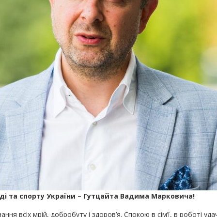
оді та спорту України – Гутцайта Вадима Марковича!
ання всіх мрій, добробуту і здоров’я. Спокою в сім’ї, в роботі уда