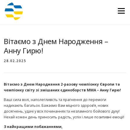
Перейти
до
Меню
вмісту
Вітаємо з Днем Народження –
Анну Гирю!
28.02.2025
Вітаємо з Днем Народження 2-разову чемпіонку Європи та
чемпіонку світу зі змішаних єдиноборств ММА – Анну Гирю!
Ваші сила волі, наполегливість та прагнення до перемоги
надихають багатьох. Бажаємо Вам міцного здоров’я, нових
досягнень, удачі у всіх починаннях та незламного бойового духу!
Нехай кожен день приносить радість, успіх і лише позитивні емоції!
З найкращими побажаннями,