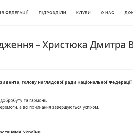
ІЯ ФЕДЕРАЦІЇ
ПІДРОЗДІЛИ
КЛУБИ
О НАС
ДОК
дження – Христюка Дмитра В
зидента, голову наглядової ради Національної Федераці
 добробуту та гармонії.
еремоги, а всі починання завершуються успіхом.
рств ММА України