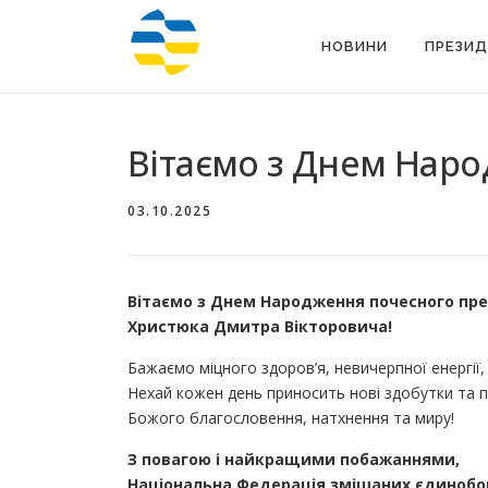
Перейти
до
НОВИНИ
ПРЕЗИД
вмісту
Вітаємо з Днем Наро
03.10.2025
Вітаємо з Днем Народження почесного пре
Христюка Дмитра Вікторовича!
Бажаємо міцного здоров’я, невичерпної енергії,
Нехай кожен день приносить нові здобутки та п
Божого благословення, натхнення та миру!
З повагою і найкращими побажаннями,
Національна Федерація змішаних єдинобо