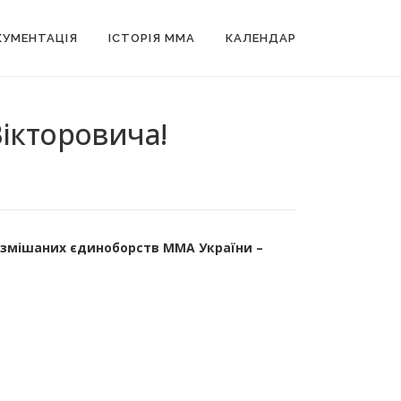
УМЕНТАЦІЯ
ІСТОРІЯ MMA
КАЛЕНДАР
ікторовича!
ї змішаних єдиноборств ММА України –