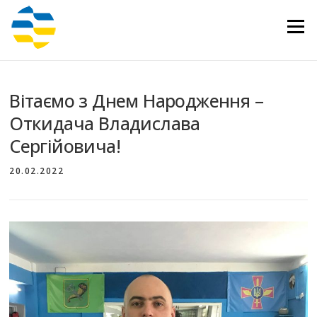
Перейти
до
Меню
вмісту
Вітаємо з Днем Народження –
Откидача Владислава
Сергійовича!
20.02.2022