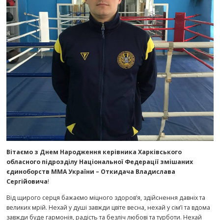
Вітаємо з Днем Народження керівника Харківського
обласного підрозділу Національної Федерації змішаних
єдиноборств ММА України – Откидача Владислава
Сергійовича
!
Від щирого серця бажаємо міцного здоров’я, здійснення давніх та
великих мрій. Нехай у душі завжди цвіте весна, нехай у сім’ї та вдома
завжди буде гармонія, радість та безліч любові та турботи. Нехай