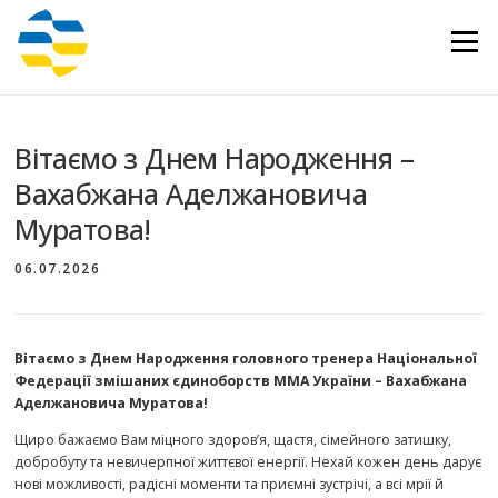
Перейти
до
Меню
вмісту
Вітаємо з Днем Народження –
Вахабжана Аделжановича
Муратова!
06.07.2026
Вітаємо з Днем Народження головного тренера Національної
Федерації змішаних єдиноборств ММА України – Вахабжана
Аделжановича Муратова!
Щиро бажаємо Вам міцного здоров’я, щастя, сімейного затишку,
добробуту та невичерпної життєвої енергії. Нехай кожен день дарує
нові можливості, радісні моменти та приємні зустрічі, а всі мрії й