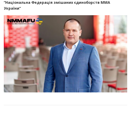
“Національна Федерація змішаних єдиноборств ММА
України”