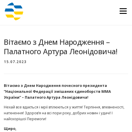
Перейти
до
Меню
вмісту
Вітаємо з Днем Народження –
Палатного Артура Леонідовича!
15.07.2023
Вітаємо з Днем Народження почесного президента
“Національної Федерації змішаних єдиноборств ММА
України” – Палатного Артура Леонідовича!
Нехай все вдається і мрії втілюються у життя! Терпіння, впевненості,
натхнення! Здоров’я на всі пори року, добрих новин і удачі! І
найскорішої Перемоги!
Щиро,