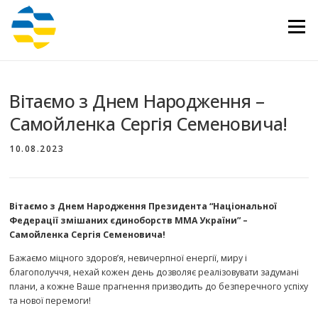
Перейти
до
Меню
вмісту
Вітаємо з Днем Народження –
Самойленка Сергія Семеновича!
10.08.2023
Вітаємо з Днем Народження Президента “Національної
Федерації змішаних єдиноборств ММА України” –
Самойленка Сергія Семеновича!
Бажаємо міцного здоров’я, невичерпної енергії, миру і
благополуччя, нехай кожен день дозволяє реалізовувати задумані
плани, а кожне Ваше прагнення призводить до безперечного успіху
та нової перемоги!