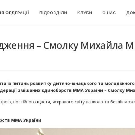
ІЯ ФЕДЕРАЦІЇ
ПІДРОЗДІЛИ
КЛУБИ
О НАС
ДОК
одження – Смолку Михайла 
та із питань розвитку дитячо-юнацького та молодіжного 
едерації змішаних єдиноборств ММА України – Смолку Ми
рою, постійного щастя, яскравого світу навколо та безліч можл
рств ММА України