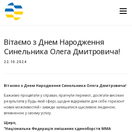
Перейти
до
Меню
вмісту
Вітаємо з Днем Народження
Синельника Олега Дмитровича!
22.10.2024
Вітаємо з Днем Народження Синельника Олега Дмитровича!
Бажаємо процвітати у справах, прагнути перемог, досягати високих
результатів у будь-якій сфері, щодня відкривати для себе горизонт
нових можливостей і завжди залишатися щасливою людиною,
впевненою у своєму успіху.
Щиро,
“Національна Федерація змішаних єдиноборств ММА