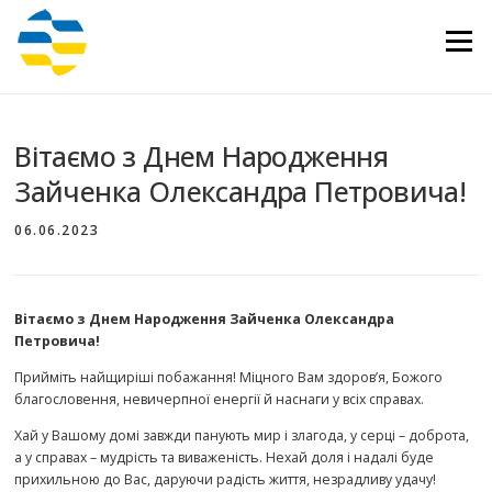
Перейти
до
Меню
вмісту
Вітаємо з Днем Народження
Зайченка Олександра Петровича!
06.06.2023
Вітаємо з Днем Народження Зайченка Олександра
Петровича!
Прийміть найщиріші побажання! Міцного Вам здоров’я, Божого
благословення, невичерпної енергії й наснаги у всіх справах.
Хай у Вашому домі завжди панують мир і злагода, у серці – доброта,
а у справах – мудрість та виваженість. Нехай доля і надалі буде
прихильною до Вас, даруючи радість життя, незрадливу удачу!