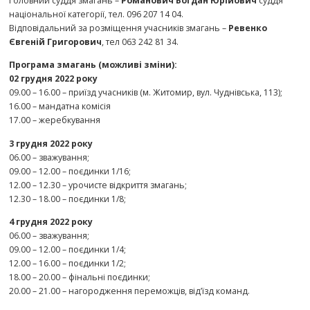
Головний суддя змагань –
Романович Богдан Юрійович
суддя
національної категорії, тел. 096 207 14 04.
Відповідальний за розміщення учасників змагань –
Ревенко
Євгеній Григорович
, тел 063 242 81 34.
Програма змагань (можливі зміни):
02 грудня 2022 року
09.00 – 16.00 – приїзд учасників (м. Житомир, вул. Чуднівська, 113);
16.00 – мандатна комісія
17.00 – жеребкування
3 грудня 2022 року
06.00 – зважування;
09.00 – 12.00 – поєдинки 1/16;
12.00 – 12.30 – урочисте відкриття змагань;
12.30 – 18.00 – поєдинки 1/8;
4 грудня 2022 року
06.00 – зважування;
09.00 – 12.00 – поєдинки 1/4;
12.00 – 16.00 – поєдинки 1/2;
18.00 – 20.00 – фінальні поєдинки;
20.00 – 21.00 – нагородження переможців, від’їзд команд.