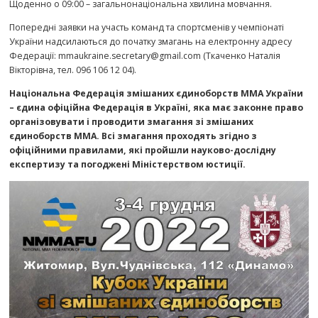
Щоденно о 09:00 – загальнонаціональна хвилина мовчання.
Попередні заявки на участь команд та спортсменів у чемпіонаті
України надсилаються до початку змагань на електронну адресу
Федерації: mmaukraine.secretary@gmail.com (Ткаченко Наталія
Вікторівна, тел. 096 106 12 04).
Національна Федерація змішаних єдиноборств ММА України
– єдина офіційна Федерація в Україні, яка має законне право
організовувати і проводити змагання зі змішаних
єдиноборств ММА. Всі змагання проходять згідно з
офіційними правилами, які пройшли науково-дослідну
експертизу та погоджені Міністерством юстиції.