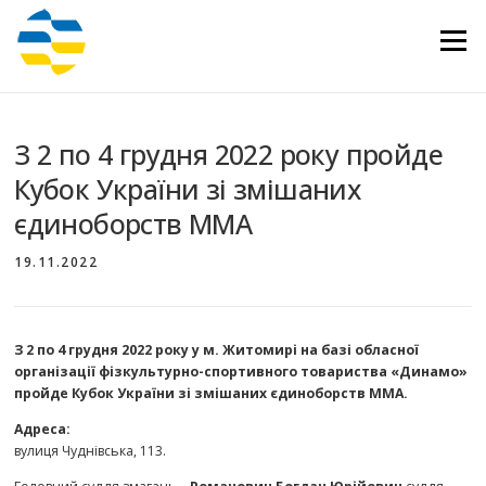
Перейти
до
Меню
вмісту
З 2 по 4 грудня 2022 року пройде
Кубок України зі змішаних
єдиноборств ММА
19.11.2022
З 2 по 4 грудня 2022 року у м. Житомирі на базі обласної
організації фізкультурно-спортивного товариства «Динамо»
пройде Кубок України зі змішаних єдиноборств ММА.
Адреса:
вулиця Чуднівська, 113.