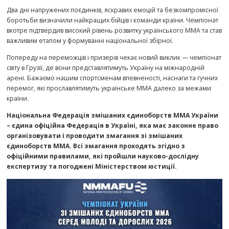
Два дні напружених поєдинків, яскравих емоцій та безкомпромісної
боротьби визначили найкращих бійців і команди країни. Чемпіонат
вкотре підтвердив високий рівень розвитку українського ММА та став
важливим етапом у формуванні національної збірної.
Попереду на переможців і призерів чекає новий виклик — чемпіонат
світу в Грузії, де вони представлятимуть Україну на міжнародній
арені. Бажаємо нашим спортсменам впевненості, наснаги та гучних
перемог, які прославлятимуть українське ММА далеко за межами
країни.
Національна Федерація змішаних єдиноборств ММА України
– єдина офіційна Федерація в Україні, яка має законне право
організовувати і проводити змагання зі змішаних
єдиноборств ММА. Всі змагання проходять згідно з
офіційними правилами, які пройшли науково-дослідну
експертизу та погоджені Міністерством юстиції.