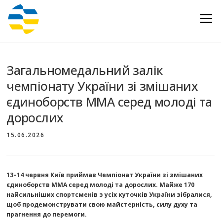
Перейти
до
Меню
вмісту
Загальномедальний залік
чемпіонату України зі змішаних
єдиноборств ММА серед молоді та
дорослих
15.06.2026
13–14 червня Київ приймав Чемпіонат України зі змішаних
єдиноборств ММА серед молоді та дорослих. Майже 170
найсильніших спортсменів з усіх куточків України зібралися,
щоб продемонструвати свою майстерність, силу духу та
прагнення до перемоги.