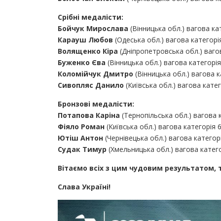
Срібні медалісти:
Бойчук Мирослава
(Вінницька обл.) вагова кат
Карауш Любов
(Одеська обл.) вагова категорія
Волященко Кіра
(Дніпропетровська обл.) вагов
Буженко Єва
(Вінницька обл.) вагова категорія 
Коломійчук Дмитро
(Вінницька обл.) вагова к
Сивопляс Данило
(Київська обл.) вагова катег
Бронзові медалісти:
Потапова Каріна
(Тернопільська обл.) вагова к
Фіяло Роман
(Київська обл.) вагова категорія 6
Ютіш Антон
(Чернівецька обл.) вагова категорі
Судак Тимур
(Хмельницька обл.) вагова катего
Вітаємо всіх з цим чудовим результатом,
Слава Україні!