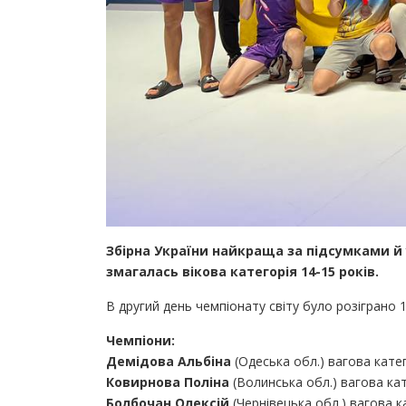
Збірна України найкраща за підсумками й 
змагалась вікова категорія 14-15 років.
В другий день чемпіонату світу було розіграно 
Чемпіони:
Демідова Альбіна
(Одеська обл.) вагова катег
Ковирнова Поліна
(Волинська обл.) вагова кат
Болбочан Олексій
(Чернівецька обл.) вагова ка