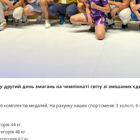
у другий день змагань на чемпіонаті світу зі змішаних є
16 комплектів медалей. На рахунку наших спортсменів 3 золоті, 6
орія 44 кг.
егорія 48 кг.
тегорія 62 кг.