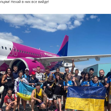
цям! Нехай в них все вийде!