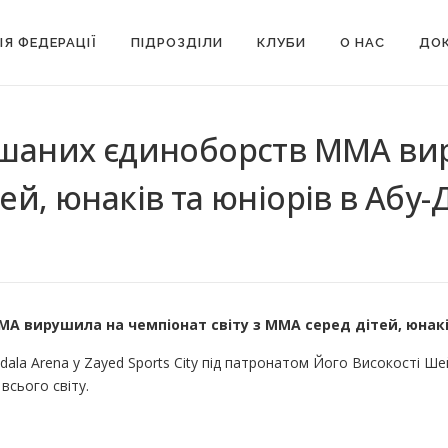
ІЯ ФЕДЕРАЦІЇ
ПІДРОЗДІЛИ
КЛУБИ
О НАС
ДОК
мішаних єдиноборств ММА ви
ей, юнаків та юніорів в Абу-Д
А вирушила на чемпіонат світу з ММА серед дітей, юнаків
ala Arena у Zayed Sports City під патронатом Його Високості Ше
всього світу.