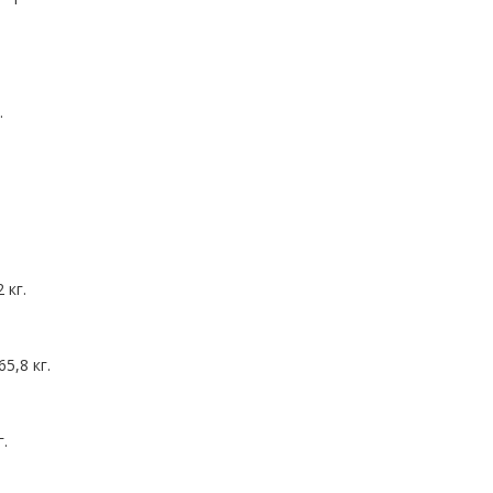
.
 кг.
5,8 кг.
г.