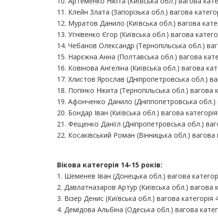
10. Артеменко Нікіта (Київська обл.) вагова кате
11. Клейн Злата (Запорізька обл.) вагова категор
12. Муратов Данило (Київська обл.) вагова катег
13. Угнівенко Єгор (Київська обл.) вагова категор
14. Чебанов Олександр (Тернопільська обл.) ваго
15. Нарєжна Анна (Полтавська обл.) вагова катег
16. Ковінова Ангеліна (Київська обл.) вагова кате
17. Хлистов Ярослав (Дніпропетровська обл.) ваг
18. Попінко Нікита (Тернопільська обл.) вагова к
19. Афонченко Данило (Дніппопетровська обл.) в
20. Бондар Іван (Київська обл.) вагова категорія 
21. Фещенко Даніїл (Дніпропетровська обл.) ваго
22. Косаківський Роман (Вінницька обл.) вагова 
Вікова категорія 14-15 років:
1. Шеменев Іван (Донецька обл.) вагова категорі
2. Давлатназаров Артур (Київська обл.) вагова к
3. Візер Денис (Київська обл.) вагова категорія 4
4. Демідова Альбіна (Одеська обл.) вагова катего