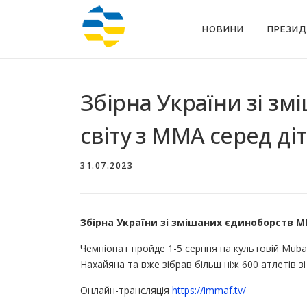
Перейти
до
НОВИНИ
ПРЕЗИД
вмісту
Збірна України зі з
світу з ММА серед діт
31.07.2023
Збірна України зі змішаних єдиноборств ММ
Чемпіонат пройде 1-5 серпня на культовій Mubad
Нахайяна та вже зібрав більш ніж 600 атлетів зі 
Онлайн-трансляція
https://immaf.tv/