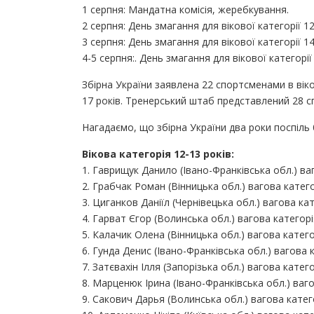
1 серпня: Мандатна комісія, жеребкування.
2 серпня: День змагання для вікової категорії 12
3 серпня: День змагання для вікової категорії 14
4-5 серпня:. День змагання для вікової категорії 
Збірна України заявлена 22 спортсменами в вікові
17 років. Тренерський штаб представлений 28 сп
Нагадаємо, що збірна України два роки поспіль 
Вікова категорія 12-13 років:
1. Гаврищук Данило (Івано-Франківська обл.) ваг
2. Грабчак Роман (Вінницька обл.) вагова категор
3. Циганков Даніїл (Чернівецька обл.) вагова кат
4. Гарват Єгор (Волинська обл.) вагова категорія
5. Калачик Олена (Вінницька обл.) вагова категор
6. Гунда Денис (Івано-Франківська обл.) вагова к
7. Затєвахін Ілля (Запорізька обл.) вагова катего
8. Марценюк Ірина (Івано-Франківська обл.) ваго
9. Сакович Дарья (Волинська обл.) вагова катего