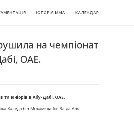
УМЕНТАЦІЯ
ІСТОРІЯ MMA
КАЛЕНДАР
рушила на чемпіонат
абі, ОАЕ.
 та юніорів в Абу-Дабі, ОАЕ.
йха Халеда бін Мохамеда бін Заїда Аль-