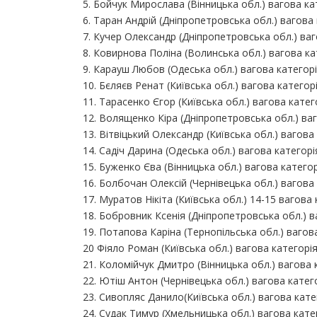
5. Бойчук Мирослава (Вінницька обл.) вагова кат
6. Таран Андрій (Дніпропетровська обл.) вагова 
7. Кучер Олександр (Дніпропетровська обл.) ваго
8. Ковирнова Поліна (Волинська обл.) вагова кат
9. Карауш Любов (Одеська обл.) вагова категорія
10. Бєляєв Ренат (Київська обл.) вагова категорі
11. Тарасенко Єгор (Київська обл.) вагова катего
12. Волященко Кіра (Дніпропетровська обл.) ваг
13. Вітвіцький Олександр (Київська обл.) вагова 
14. Садіч Дарина (Одеська обл.) вагова категорія
15. Буженко Єва (Вінницька обл.) вагова категорі
16. Болбочан Олексій (Чернівецька обл.) вагова 
17. Муратов Нікіта (Київська обл.) 14-15 вагова 
18. Бобровник Ксенія (Дніпропетровська обл.) ва
19. Потапова Каріна (Тернопільська обл.) вагова
20 Фіяло Роман (Київська обл.) вагова категорія 
21. Коломійчук Дмитро (Вінницька обл.) вагова к
22. Ютіш Антон (Чернівецька обл.) вагова катего
23. Сивопляс Данило(Київська обл.) вагова катег
24. Судак Тимур (Хмельницька обл.) вагова катег