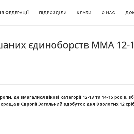
ІЯ ФЕДЕРАЦІЇ
ПІДРОЗДІЛИ
КЛУБИ
О НАС
ДОК
ішаних єдиноборств ММА 12-13
пи, де змагалися вікові категорії 12-13 та 14-15 років, з
раща в Європі! Загальний здобуток дня 8 золотих 12 срі