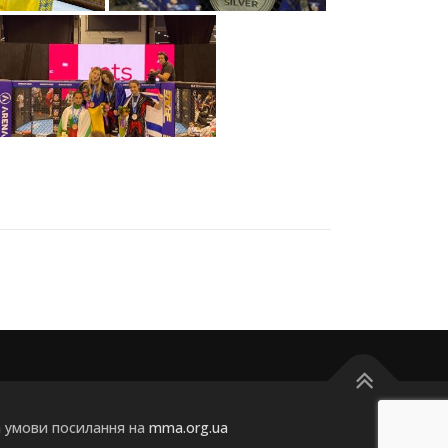
а умови посилання на
mma.org.ua