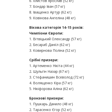
6. Хлистов Ярослав (52 кг)
7. Бондар Іван (57 кг)
8. Іващенко Артур (62 кг)
9. Ковінова Ангеліна (48 кг)
Вікова категорія 14-15 років:
Чемпіони Європи:
1. Вітвіцький Олександр (57 кг)
2. Бесараб Даніїл (62 кг)
3. Ковирнова Поліна (52 кг)
Срібні призери:
1. Артеменко Нікіта (44 кг)
2. Шульгін Назар (67 кг)
3. Стефанишин Всеволод (72 кг)
4. Волященко Кіра (57 кг)
5. Нікіфорова Аліна (62 кг)
Бронзові призери:
1. Пушкарь Данило (48 кг)
2. Тарасенко Єгор (52 кг)