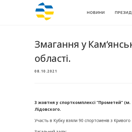
Перейти
до
НОВИНИ
ПРЕЗИД
вмісту
Змагання у Кам‘янськ
області.
08.10.2021
3 жовтня у спорткомплексі “Прометей” (м.
Лідовского.
Участь в Кубку взяли 90 спортсменів з Кривого 
Загальний залік: