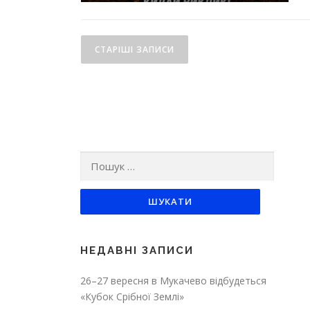
Навігація
СТАРІШІ ЗАПИСИ
за
записами
Пошук:
НЕДАВНІ ЗАПИСИ
26–27 вересня в Мукачево відбудеться
«Кубок Срібної Землі»