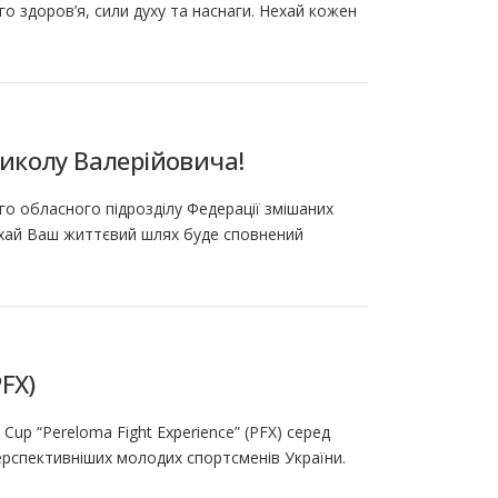
 здоров’я, сили духу та наснаги. Нехай кожен
иколу Валерійовича!
о обласного підрозділу Федерації змішаних
хай Ваш життєвий шлях буде сповнений
PFX)
up “Pereloma Fight Experience” (PFX) серед
перспективніших молодих спортсменів України.