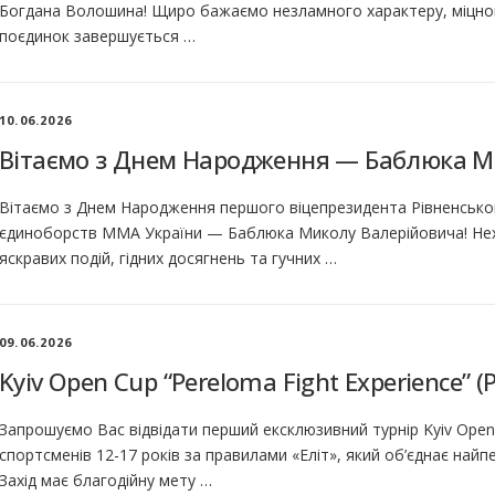
Богдана Волошина! Щиро бажаємо незламного характеру, міцного
поєдинок завершується …
10.06.2026
Вітаємо з Днем Народження — Баблюка М
Вітаємо з Днем Народження першого віцепрезидента Рівненськог
єдиноборств ММА України — Баблюка Миколу Валерійовича! Не
яскравих подій, гідних досягнень та гучних …
09.06.2026
Kyiv Open Cup “Pereloma Fight Experience” (
Запрошуємо Вас відвідати перший ексклюзивний турнір Kyiv Open C
спортсменів ⁠12-17 років за правилами «Еліт», який об’єднає най
Захід має благодійну мету …