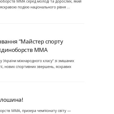
диноборств ММА серед молоді та дорослих, який
ли яскравою подією національного рівня …
звання “Майстер спорту
х єдиноборств ММА
 України міжнародного класу” зі змішаних
ії, нових спортивних звершень, яскравих
олошина!
борств ММА, призера чемпіонату світу —