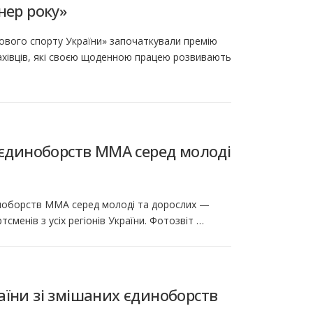
нер року»
сового спорту України» започаткували премію
фахівців, які своєю щоденною працею розвивають
 єдиноборств ММА серед молоді
диноборств ММА серед молоді та дорослих —
сменів з усіх регіонів України. Фотозвіт …
аїни зі змішаних єдиноборств