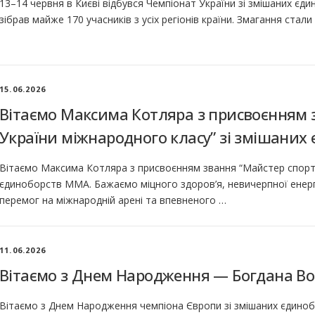
13–14 червня в Києві відбувся Чемпіонат України зі змішаних є
зібрав майже 170 учасників з усіх регіонів країни. Змагання ста
15.06.2026
Вітаємо Максима Котляра з присвоєнням 
України міжнародного класу” зі змішани
Вітаємо Максима Котляра з присвоєнням звання “Майстер спорту
єдиноборств ММА. Бажаємо міцного здоров’я, невичерпної енерг
перемог на міжнародній арені та впевненого …
11.06.2026
Вітаємо з Днем Народження — Богдана В
Вітаємо з Днем Народження чемпіона Європи зі змішаних єдино