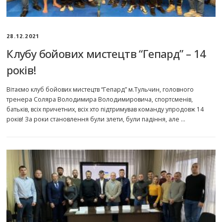
28.12.2021
Клубу бойових мистецтв “Гепард” – 14
років!
Вітаємо клуб бойових мистецтв “Гепард” м.Тульчин, головного
тренера Соляра Володимира Володимировича, спортсменів,
батьків, всіх причетних, всіх хто підтримував команду упродовж 14
років! За роки становлення були злети, були падіння, але …