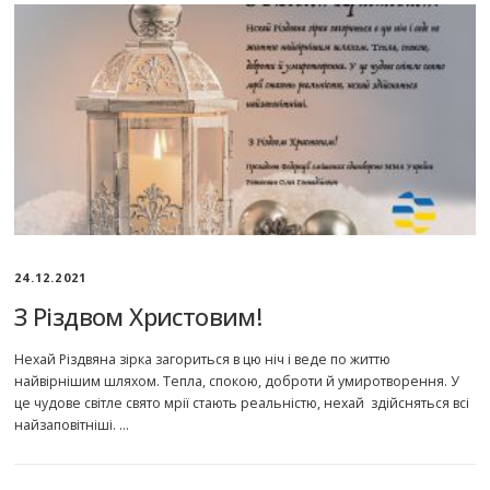
24.12.2021
З Різдвом Христовим!
Нехай Різдвяна зірка загориться в цю ніч і веде по життю
найвірнішим шляхом. Тепла, спокою, доброти й умиротворення. У
це чудове світле свято мрії стають реальністю, нехай здійсняться всі
найзаповітніші. …